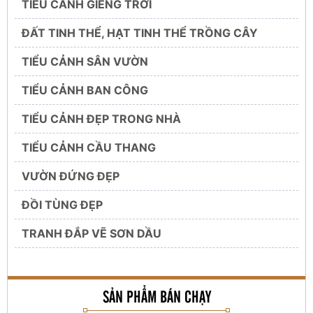
TIỂU CẢNH GIẾNG TRỜI
ĐẤT TINH THỂ, HẠT TINH THỂ TRỒNG CÂY
TIỂU CẢNH SÂN VƯỜN
TIỂU CẢNH BAN CÔNG
TIỂU CẢNH ĐẸP TRONG NHÀ
TIỂU CẢNH CẦU THANG
VƯỜN ĐỨNG ĐẸP
ĐỒI TÙNG ĐẸP
TRANH ĐẮP VẼ SƠN DẦU
SẢN PHẨM BÁN CHẠY