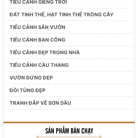
TIỂU CẢNH GIẾNG TRỜI
ĐẤT TINH THỂ, HẠT TINH THỂ TRỒNG CÂY
TIỂU CẢNH SÂN VƯỜN
TIỂU CẢNH BAN CÔNG
TIỂU CẢNH ĐẸP TRONG NHÀ
TIỂU CẢNH CẦU THANG
VƯỜN ĐỨNG ĐẸP
ĐỒI TÙNG ĐẸP
TRANH ĐẮP VẼ SƠN DẦU
SẢN PHẨM BÁN CHẠY