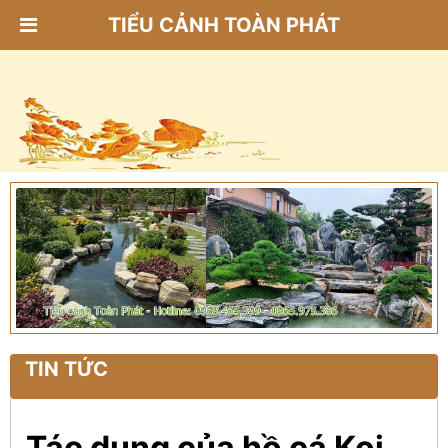
TIỂU CẢNH TOÀN PHÁT
TIN TỨC
Tác dụng của hồ cá Koi