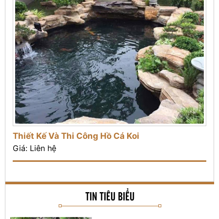
Thiết Kế Và Thi Công Hồ Cá Koi
Giá: Liên hệ
Tác dụng của hồ cá Koi trong
phong thủy
TIN TIÊU BIỂU