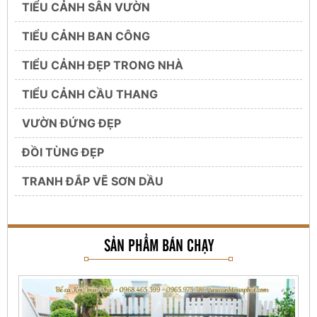
TIỂU CẢNH SÂN VƯỜN
TIỂU CẢNH BAN CÔNG
TIỂU CẢNH ĐẸP TRONG NHÀ
TIỂU CẢNH CẦU THANG
VƯỜN ĐỨNG ĐẸP
ĐỒI TÙNG ĐẸP
TRANH ĐẮP VẼ SƠN DẦU
SẢN PHẨM BÁN CHẠY