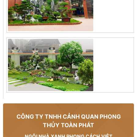
CÔNG TY TNHH CẢNH QUAN PHONG
THỦY TOÀN PHÁT
NGÔI NHÀ XANH PHONG CÁCH VIỆT