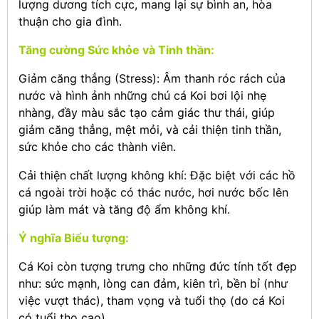
lượng dương tích cực, mang lại sự bình an, hòa
thuận cho gia đình.
Tăng cường Sức khỏe và Tinh thần:
Giảm căng thẳng (Stress): Âm thanh róc rách của
nước và hình ảnh những chú cá Koi bơi lội nhẹ
nhàng, đầy màu sắc tạo cảm giác thư thái, giúp
giảm căng thẳng, mệt mỏi, và cải thiện tinh thần,
sức khỏe cho các thành viên.
Cải thiện chất lượng không khí: Đặc biệt với các hồ
cá ngoài trời hoặc có thác nước, hơi nước bốc lên
giúp làm mát và tăng độ ẩm không khí.
Ý nghĩa Biểu tượng:
Cá Koi còn tượng trưng cho những đức tính tốt đẹp
như: sức mạnh, lòng can đảm, kiên trì, bền bỉ (như
việc vượt thác), tham vọng và tuổi thọ (do cá Koi
có tuổi thọ cao).