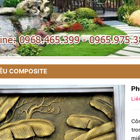
IÊU COMPOSITE
Ph
Liê
Côn
tro
miề