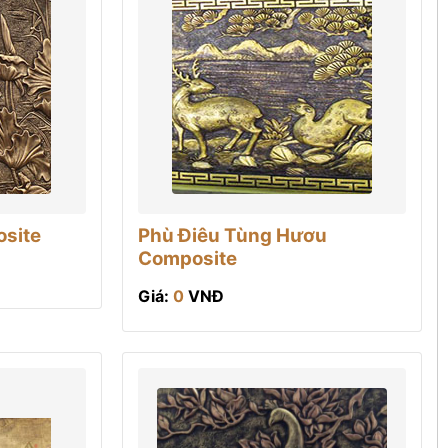
osite
Phù Điêu Tùng Hươu
Composite
Giá:
0
VNĐ