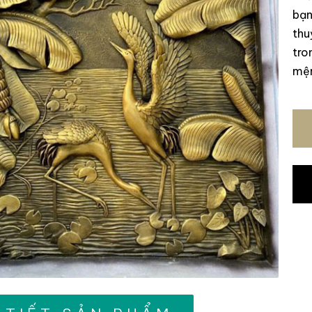
bạn
thu
tro
mện