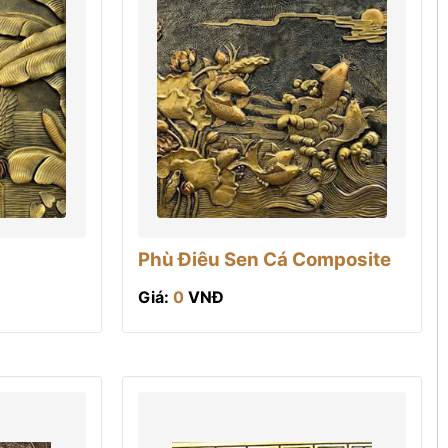
Phù Điêu Sen Cá Composite
Giá:
0
VNĐ