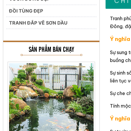
CHI
ĐỒI TÙNG ĐẸP
Tranh phù
TRANH ĐẮP VẼ SƠN DẦU
Đông, đặc
Ý nghĩa
SẢN PHẨM BÁN CHẠY
Sự sung t
buồng chu
Sự sinh s
liên tục 
Sự che ch
Tính mộc 
Ý nghĩa