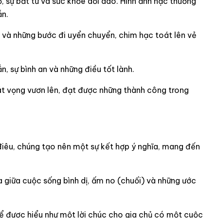
, sự bất tử và sức khỏe dồi dào. Hình ảnh hạc thường
ẫn.
 và những bước đi uyển chuyển, chim hạc toát lên vẻ
, sự bình an và những điều tốt lành.
át vọng vươn lên, đạt được những thành công trong
điêu, chúng tạo nên một sự kết hợp ý nghĩa, mang đến
a giữa cuộc sống bình dị, ấm no (chuối) và những ước
hể được hiểu như một lời chúc cho gia chủ có một cuộc