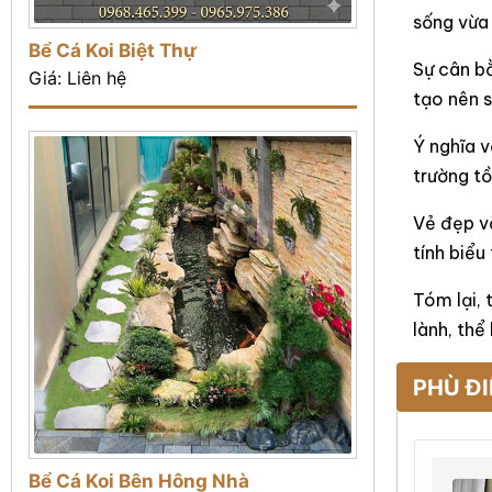
sống vừa 
Bể Cá Koi Biệt Thự
Sự cân bằ
Giá: Liên hệ
tạo nên s
Ý nghĩa v
trường tồ
Vẻ đẹp vă
tính biể
Tóm lại,
lành, thể
PHÙ Đ
Bể Cá Koi Bên Hông Nhà