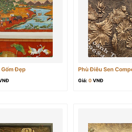
 Gốm Đẹp
Phù Điêu Sen Comp
VNĐ
Giá:
0
VNĐ