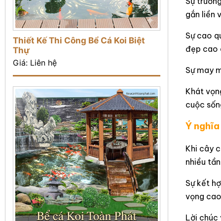
Sự trường
gắn liền 
Sự cao qu
Thiết Kế Thi Công Bể Cá Koi Biệt
đẹp cao q
Thự
Giá: Liên hệ
Sự may mắ
Khát vọn
cuộc sống
Ý nghĩa
Khi cây c
nhiều tần
Sự kết hợ
vọng cao 
Lời chúc 