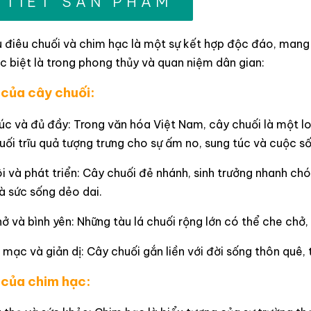
 TIẾT SẢN PHẨM
 điêu chuối và chim hạc là một sự kết hợp độc đáo, mang 
 biệt là trong phong thủy và quan niệm dân gian:
 của cây chuối:
úc và đủ đầy: Trong văn hóa Việt Nam, cây chuối là một lo
ối trĩu quả tượng trưng cho sự ấm no, sung túc và cuộc s
ôi và phát triển: Cây chuối đẻ nhánh, sinh trưởng nhanh chó
và sức sống dẻo dai.
ở và bình yên: Những tàu lá chuối rộng lớn có thể che chở,
mạc và giản dị: Cây chuối gắn liền với đời sống thôn quê,
 của chim hạc: