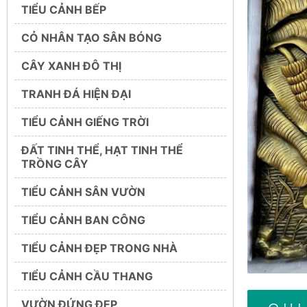
TIỂU CẢNH BẾP
CỎ NHÂN TẠO SÂN BÓNG
CÂY XANH ĐÔ THỊ
TRANH ĐÁ HIỆN ĐẠI
TIỂU CẢNH GIẾNG TRỜI
ĐẤT TINH THỂ, HẠT TINH THỂ
TRỒNG CÂY
TIỂU CẢNH SÂN VƯỜN
TIỂU CẢNH BAN CÔNG
TIỂU CẢNH ĐẸP TRONG NHÀ
TIỂU CẢNH CẦU THANG
VƯỜN ĐỨNG ĐẸP