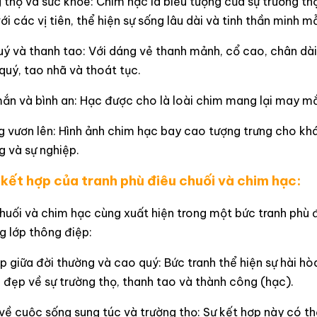
 thọ và sức khỏe: Chim hạc là biểu tượng của sự trường thọ
với các vị tiên, thể hiện sự sống lâu dài và tinh thần minh m
ý và thanh tao: Với dáng vẻ thanh mảnh, cổ cao, chân dài
uý, tao nhã và thoát tục.
n và bình an: Hạc được cho là loài chim mang lại may mắn
g vươn lên: Hình ảnh chim hạc bay cao tượng trưng cho kh
 và sự nghiệp.
 kết hợp của tranh phù điêu chuối và chim hạc:
huối và chim hạc cùng xuất hiện trong một bức tranh phù 
g lớp thông điệp:
p giữa đời thường và cao quý: Bức tranh thể hiện sự hài hò
đẹp về sự trường thọ, thanh tao và thành công (hạc).
về cuộc sống sung túc và trường thọ: Sự kết hợp này có t