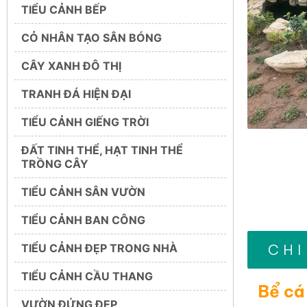
TIỂU CẢNH BẾP
CỎ NHÂN TẠO SÂN BÓNG
CÂY XANH ĐÔ THỊ
TRANH ĐÁ HIỆN ĐẠI
TIỂU CẢNH GIẾNG TRỜI
ĐẤT TINH THỂ, HẠT TINH THỂ
TRỒNG CÂY
TIỂU CẢNH SÂN VƯỜN
TIỂU CẢNH BAN CÔNG
CHI
TIỂU CẢNH ĐẸP TRONG NHÀ
TIỂU CẢNH CẦU THANG
Bể cá
VƯỜN ĐỨNG ĐẸP