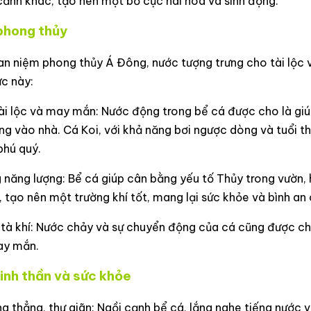
cảnh khác, tạo nên một bố cục hài hòa và sinh động.
 phong thủy
an niệm phong thủy Á Đông, nước tượng trưng cho tài lộc 
ực này:
ài lộc và may mắn: Nước động trong bể cá được cho là giúp 
ng vào nhà. Cá Koi, với khả năng bơi ngược dòng và tuổi thọ
phú quý.
năng lượng: Bể cá giúp cân bằng yếu tố Thủy trong vườn, 
, tạo nên một trường khí tốt, mang lại sức khỏe và bình an 
tà khí: Nước chảy và sự chuyển động của cá cũng được cho
ay mắn.
tinh thần và sức khỏe
 thẳng, thư giãn: Ngồi cạnh bể cá, lắng nghe tiếng nước v