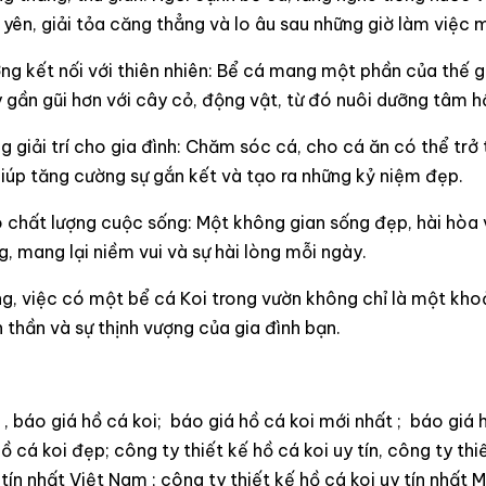
 yên, giải tỏa căng thẳng và lo âu sau những giờ làm việc m
g kết nối với thiên nhiên: Bể cá mang một phần của thế gi
gần gũi hơn với cây cỏ, động vật, từ đó nuôi dưỡng tâm hồ
 giải trí cho gia đình: Chăm sóc cá, cho cá ăn có thể trở 
giúp tăng cường sự gắn kết và tạo ra những kỷ niệm đẹp.
 chất lượng cuộc sống: Một không gian sống đẹp, hài hòa 
, mang lại niềm vui và sự hài lòng mỗi ngày.
ng, việc có một bể cá Koi trong vườn không chỉ là một kh
h thần và sự thịnh vượng của gia đình bạn.
 , báo giá hồ cá koi; báo giá hồ cá koi mới nhất ; báo giá 
hồ cá koi đẹp; công ty thiết kế hồ cá koi uy tín, công ty thi
 tín nhất Việt Nam ; công ty thiết kế hồ cá koi uy tín nhất M