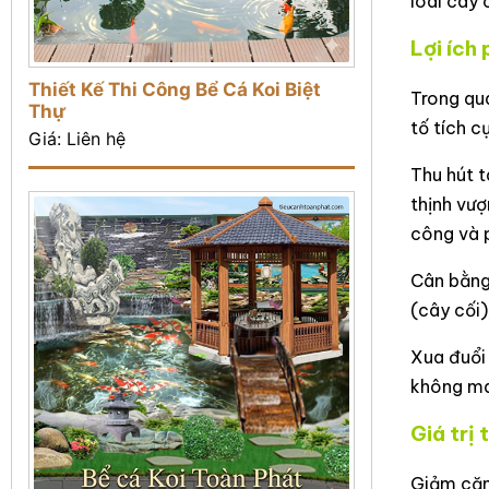
loài cây 
Lợi ích
Thiết Kế Thi Công Bể Cá Koi Biệt
Trong qu
Thự
tố tích c
Giá: Liên hệ
Thu hút t
thịnh vượ
công và 
Cân bằng 
(cây cối)
Xua đuổi 
không m
Giá trị 
Giảm căng