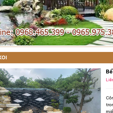
KOI
Bể
Liê
Côn
tro
miề