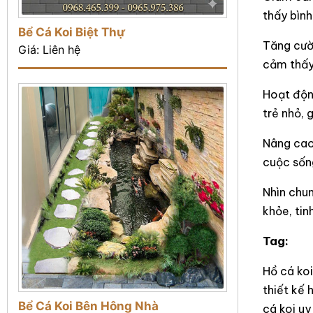
thấy bình
Bể Cá Koi Biệt Thự
Tăng cườn
Giá: Liên hệ
cảm thấy 
Hoạt động
trẻ nhỏ, 
Nâng cao
cuộc sống
Nhìn chu
khỏe, tin
Tag:
Hồ cá koi
thiết kế 
Bể Cá Koi Bên Hông Nhà
cá koi uy