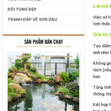
Lợi ích 
ĐỒI TÙNG ĐẸP
Việc sở h
TRANH ĐẮP VẼ SƠN DẦU
tinh thần
Giá trị
SẢN PHẨM BÁN CHẠY
Tạo điểm 
ánh nhìn
Không gia
rách (nếu
hơn.
Tăng tính
thống, hi
Kết hợp h