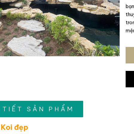
bạn
thu
tro
mện
 TIẾT SẢN PHẨM
 Koi đẹp