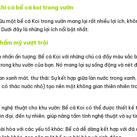
khi có bể cá koi trong vườn
ữu một bể cá Koi trong vườn mang lại rất nhiều lợi ích, 
. Dưới đây là những lợi ích nổi bật nhất:
 thẩm mỹ vượt trội
nhấn ấn tượng: Bể cá Koi với những chú cá đầy màu sắc bơ
 trong khu vườn của bạn. Nó mang lại sự sống động và nét
n xanh mát, thư thái: Sự kết hợp giữa làn nước trong xan
 có thác nước nhỏ) tạo nên một không gian thiên nhiên tr
 nghệ thuật cho khu vườn: Bể cá Koi có thể được thiết kế
ện đại, đến tự nhiên, giúp nâng tầm tính nghệ thuật và sự t
ài hòa với các yếu tố khác: Bể cá dễ dàng kết hợp với đá