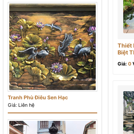
Thiết
Biệt 
Giá:
0
Tranh Phù Điêu Sen Hạc
Giá: Liên hệ