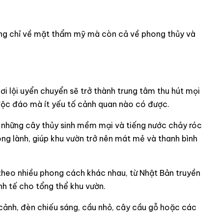
không chỉ về mặt thẩm mỹ mà còn cả về phong thủy và
i lội uyển chuyển sẽ trở thành trung tâm thu hút mọi
 độc đáo mà ít yếu tố cảnh quan nào có được.
h, những cây thủy sinh mềm mại và tiếng nước chảy róc
ong lành, giúp khu vườn trở nên mát mẻ và thanh bình
 theo nhiều phong cách khác nhau, từ Nhật Bản truyền
inh tế cho tổng thể khu vườn.
 cảnh, đèn chiếu sáng, cầu nhỏ, cây cầu gỗ hoặc các