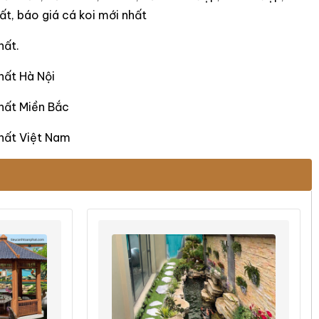
ất, báo giá cá koi mới nhất
hất.
hất Hà Nội
nhất Miền Bắc
 nhất Việt Nam