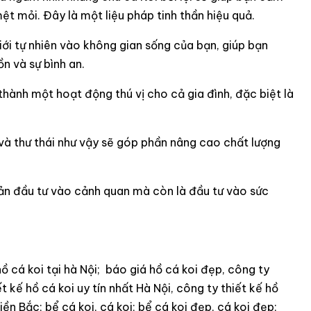
ệt mỏi. Đây là một liệu pháp tinh thần hiệu quả.
ới tự nhiên vào không gian sống của bạn, giúp bạn
n và sự bình an.
thành một hoạt động thú vị cho cả gia đình, đặc biệt là
và thư thái như vậy sẽ góp phần nâng cao chất lượng
oản đầu tư vào cảnh quan mà còn là đầu tư vào sức
hồ cá koi tại hà Nội; báo giá hồ cá koi đẹp, công ty
ết kế hồ cá koi uy tín nhất Hà Nội, công ty thiết kế hồ
iền Bắc; bể cá koi, cá koi; bể cá koi đẹp, cá koi đẹp;