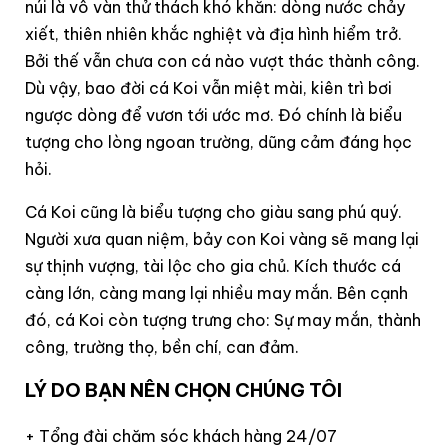
núi là vô vàn thử thách khó khăn: dòng nước chảy
xiết, thiên nhiên khắc nghiệt và địa hình hiểm trở.
Bởi thế vẫn chưa con cá nào vượt thác thành công.
Dù vậy, bao đời cá Koi vẫn miệt mài, kiên trì bơi
ngược dòng để vươn tới ước mơ. Đó chính là biểu
tượng cho lòng ngoan trường, dũng cảm đáng học
hỏi.
Cá Koi cũng là biểu tượng cho giàu sang phú quý.
Người xưa quan niệm, bảy con Koi vàng sẽ mang lại
sự thịnh vượng, tài lộc cho gia chủ. Kích thước cá
càng lớn, càng mang lại nhiều may mắn. Bên cạnh
đó, cá Koi còn tượng trưng cho: Sự may mắn, thành
công, trường thọ, bền chí, can đảm.
LÝ DO BẠN NÊN CHỌN CHÚNG TÔI
+ Tổng đài chăm sóc khách hàng 24/07