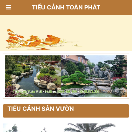
TIỂU CẢNH TOÀN PHÁT
TIỂU CẢNH SÂN VƯỜN