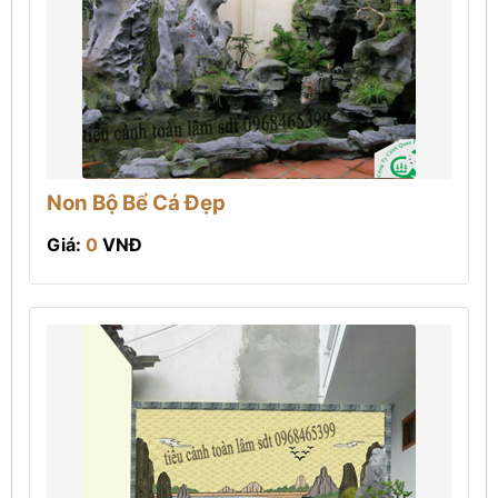
Non Bộ Bể Cá Đẹp
Giá:
0
VNĐ