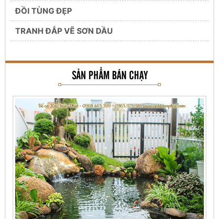
ĐỒI TÙNG ĐẸP
TRANH ĐẮP VẼ SƠN DẦU
SẢN PHẨM BÁN CHẠY