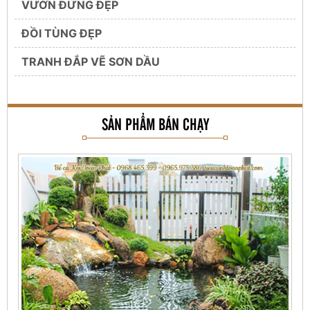
VƯỜN ĐỨNG ĐẸP
ĐỒI TÙNG ĐẸP
TRANH ĐẮP VẼ SƠN DẦU
SẢN PHẨM BÁN CHẠY