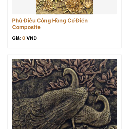
Phù Điêu Công Hồng Cổ Điển
Composite
Giá:
0
VNĐ