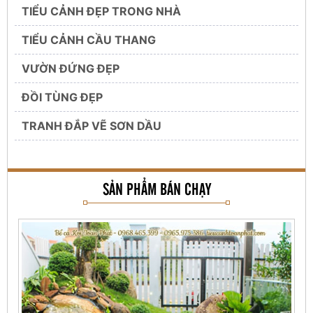
TIỂU CẢNH ĐẸP TRONG NHÀ
TIỂU CẢNH CẦU THANG
VƯỜN ĐỨNG ĐẸP
ĐỒI TÙNG ĐẸP
TRANH ĐẮP VẼ SƠN DẦU
SẢN PHẨM BÁN CHẠY