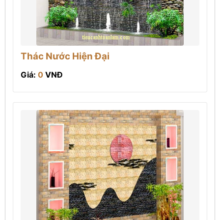
Thác Nước Hiện Đại
Giá:
0
VNĐ