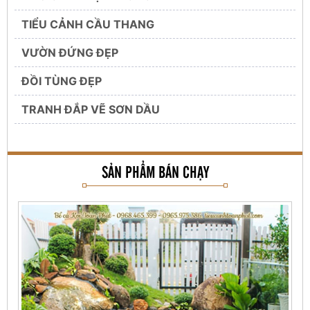
TIỂU CẢNH CẦU THANG
VƯỜN ĐỨNG ĐẸP
ĐỒI TÙNG ĐẸP
TRANH ĐẮP VẼ SƠN DẦU
SẢN PHẨM BÁN CHẠY