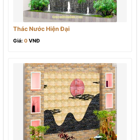
Thác Nước Hiện Đại
Giá:
0
VNĐ