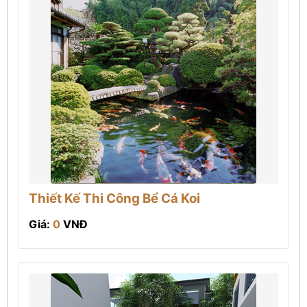
Thiết Kế Thi Công Bể Cá Koi
Giá:
0
VNĐ