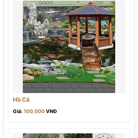
Hồ Cá
Giá:
100,000
VNĐ