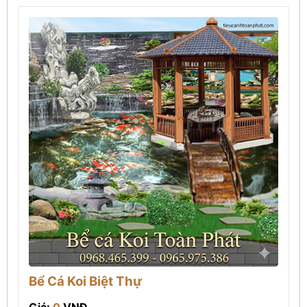
Bể Cá Koi Biệt Thự
Giá:
0
VNĐ