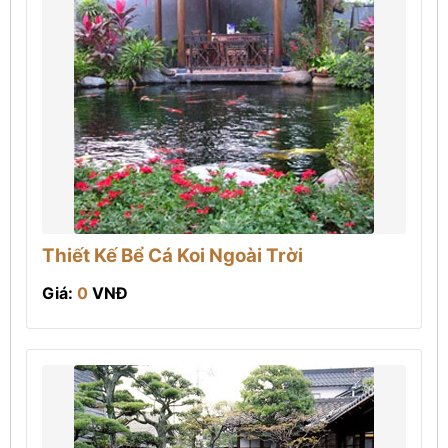
Thiết Kế Bể Cá Koi Ngoài Trời
Giá:
0
VNĐ