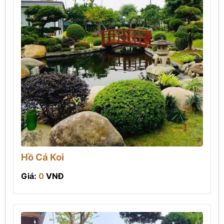
Hồ Cá Koi
Giá:
0
VNĐ