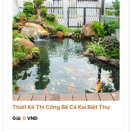
Thiết Kế Thi Công Bể Cá Koi Biệt Thự
Giá:
0
VNĐ