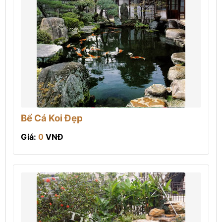
Bể Cá Koi Đẹp
Giá:
0
VNĐ