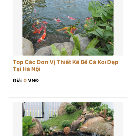
Top Các Đơn Vị Thiết Kế Bể Cá Koi Đẹp
Tại Hà Nội
Giá:
0
VNĐ