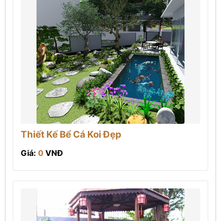
Thiết Kế Bể Cá Koi Đẹp
Giá:
0
VNĐ