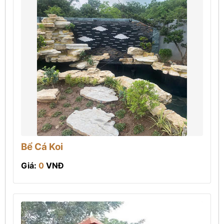
Bể Cá Koi
Giá:
0
VNĐ