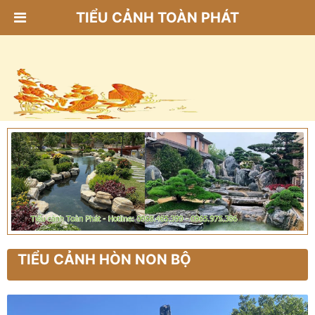
TIỂU CẢNH TOÀN PHÁT
TIỂU CẢNH HÒN NON BỘ