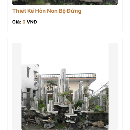
Thiết Kế Hòn Non Bộ Đứng
Giá:
0
VNĐ