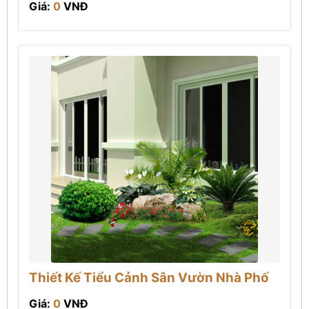
Giá:
0
VNĐ
Thiết Kế Tiểu Cảnh Sân Vườn Nhà Phố
Giá:
0
VNĐ