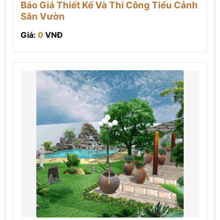
Báo Giá Thiết Kế Và Thi Công Tiểu Cảnh
Sân Vườn
Giá:
0
VNĐ