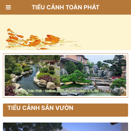
TIỂU CẢNH TOÀN PHÁT
TIỂU CẢNH SÂN VƯỜN