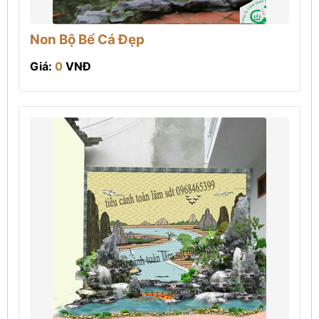
Non Bộ Bể Cá Đẹp
Giá:
0
VNĐ