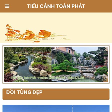
TIỂU CẢNH TOÀN PHÁT
ĐỒI TÙNG ĐẸP