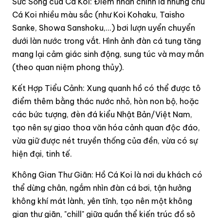
Sức Sống của Cá Koi: Điểm nhấn chính là những chú
Cá Koi nhiều màu sắc (như Koi Kohaku, Taisho
Sanke, Showa Sanshoku,...) bơi lượn uyển chuyển
dưới làn nước trong vắt. Hình ảnh đàn cá tung tăng
mang lại cảm giác sinh động, sung túc và may mắn
(theo quan niệm phong thủy).
Kết Hợp Tiểu Cảnh: Xung quanh hồ có thể được tô
điểm thêm bằng thác nước nhỏ, hòn non bộ, hoặc
các bức tượng, đèn đá kiểu Nhật Bản/Việt Nam,
tạo nên sự giao thoa văn hóa cảnh quan độc đáo,
vừa giữ được nét truyền thống của đền, vừa có sự
hiện đại, tinh tế.
Không Gian Thư Giãn: Hồ Cá Koi là nơi du khách có
thể dừng chân, ngắm nhìn đàn cá bơi, tận hưởng
không khí mát lành, yên tĩnh, tạo nên một không
gian thư giãn, "chill" giữa quần thể kiến trúc đồ sộ