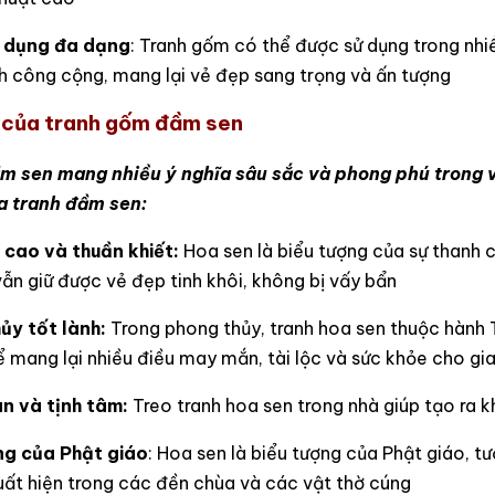
g dụng đa dạng
: Tranh gốm có thể được sử dụng trong nhi
h công cộng, mang lại vẻ đẹp sang trọng và ấn tượng
 của tranh gốm đầm sen
m sen mang nhiều ý nghĩa sâu sắc và phong phú trong v
a tranh đầm sen:
 cao và thuần khiết:
Hoa sen là biểu tượng của sự thanh c
ẫn giữ được vẻ đẹp tinh khôi, không bị vấy bẩn
ủy tốt lành:
Trong phong thủy, tranh hoa sen thuộc hành 
 mang lại nhiều điều may mắn, tài lộc và sức khỏe cho gi
an và tịnh tâm:
Treo tranh hoa sen trong nhà giúp tạo ra k
ng của Phật giáo
: Hoa sen là biểu tượng của Phật giáo, tư
uất hiện trong các đền chùa và các vật thờ cúng