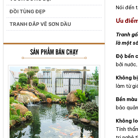
Nói đến 
ĐỒI TÙNG ĐẸP
Ưu điểm
TRANH ĐẮP VẼ SƠN DẦU
Tranh gố
là một s
SẢN PHẨM BÁN CHẠY
Độ bền 
bởi nước,
Không b
làm từ gi
Bền màu 
bảo quản
Không lo
Tính thẩ
trị nghệ 