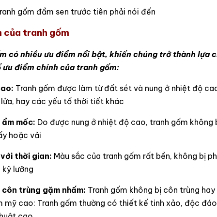
tranh gốm đầm sen trước tiên phải nói đến
 của tranh gốm
m có nhiều ưu điểm nổi bật, khiến chúng trở thành lựa c
ố ưu điểm chính của tranh gốm:
cao:
Tranh gốm được làm từ đất sét và nung ở nhiệt độ cao
 lửa, hay các yếu tố thời tiết khác
ị ẩm mốc:
Do được nung ở nhiệt độ cao, tranh gốm không 
ấy hoặc vải
với thời gian:
Màu sắc của tranh gốm rất bền, không bị ph
 kỹ lưỡng
 côn trùng gặm nhấm:
Tranh gốm không bị côn trùng hay 
m mỹ cao: Tranh gốm thường có thiết kế tinh xảo, độc đáo
thuật cao