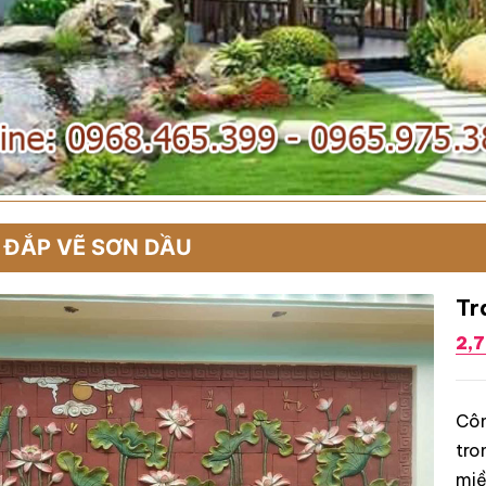
 ĐẮP VẼ SƠN DẦU
Tr
2,
Côn
tro
miề