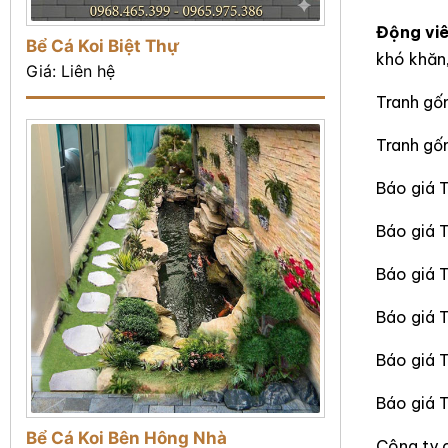
Động viê
Bể Cá Koi Biệt Thự
khó khăn
Giá: Liên hệ
Tranh gố
Tranh g
Báo giá 
Báo giá 
Báo giá 
Báo giá T
Báo giá 
Báo giá 
Bể Cá Koi Bên Hông Nhà
Công ty 