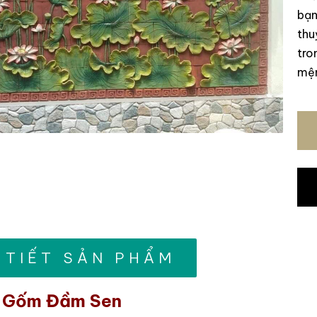
bạn
thu
tro
mện
 TIẾT SẢN PHẨM
 Gốm Đầm Sen