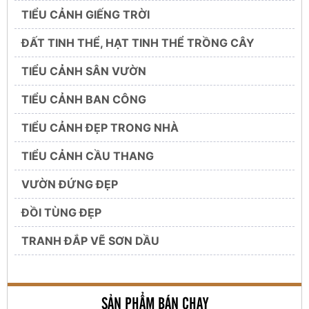
TIỂU CẢNH GIẾNG TRỜI
ĐẤT TINH THỂ, HẠT TINH THỂ TRỒNG CÂY
TIỂU CẢNH SÂN VƯỜN
TIỂU CẢNH BAN CÔNG
TIỂU CẢNH ĐẸP TRONG NHÀ
TIỂU CẢNH CẦU THANG
VƯỜN ĐỨNG ĐẸP
ĐỒI TÙNG ĐẸP
TRANH ĐẮP VẼ SƠN DẦU
SẢN PHẨM BÁN CHẠY