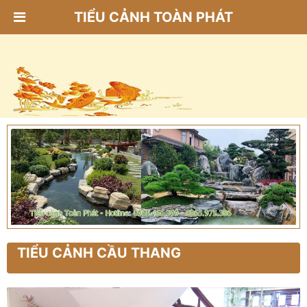
TIỂU CẢNH TOÀN PHÁT
TIỂU CẢNH CẦU THANG