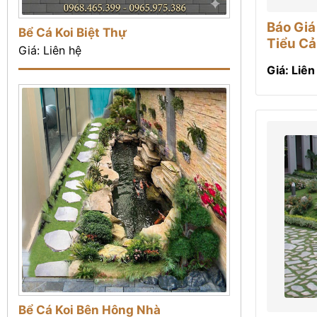
Báo Giá
Bể Cá Koi Biệt Thự
Tiểu C
Giá: Liên hệ
Giá: Liên
Bể Cá Koi Bên Hông Nhà