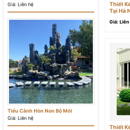
Thiết K
Giá: Liên hệ
Tại Hà 
Giá: Liên
Tiểu Cảnh Hòn Non Bộ Mới
Giá: Liên hệ
Thiết K