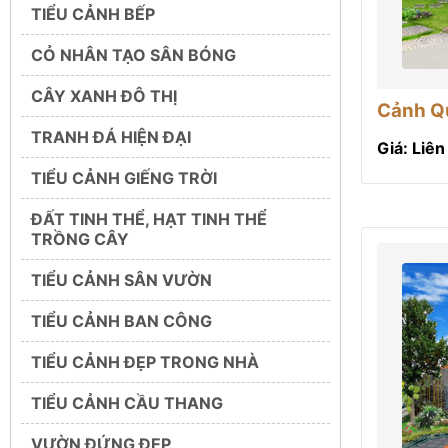
TIỂU CẢNH BẾP
CỎ NHÂN TẠO SÂN BÓNG
CÂY XANH ĐÔ THỊ
Cảnh Q
TRANH ĐÁ HIỆN ĐẠI
Giá: Liên
TIỂU CẢNH GIẾNG TRỜI
ĐẤT TINH THỂ, HẠT TINH THỂ
TRỒNG CÂY
TIỂU CẢNH SÂN VƯỜN
TIỂU CẢNH BAN CÔNG
TIỂU CẢNH ĐẸP TRONG NHÀ
TIỂU CẢNH CẦU THANG
VƯỜN ĐỨNG ĐẸP