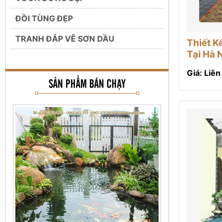
ĐỒI TÙNG ĐẸP
TRANH ĐẮP VẼ SƠN DẦU
Thiết 
Tại Hà 
Giá: Liên
SẢN PHẨM BÁN CHẠY