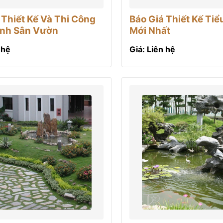
 Thiết Kế Và Thi Công
Báo Giá Thiết Kế Ti
ảnh Sân Vườn
Mới Nhất
 hệ
Giá: Liên hệ