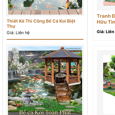
Tranh Đ
Thiết Kế Thi Công Bể Cá Koi Biệt
Hữu Tì
Thự
Giá: Liên
Giá: Liên hệ