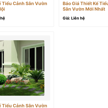
ế Tiểu Cảnh Sân Vườn
Báo Giá Thiết Kế Ti
Nội
Sân Vườn Mới Nhất
 hệ
Giá: Liên hệ
ế Tiểu Cảnh Sân Vườn