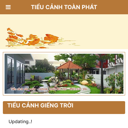
TIỂU CẢNH TOÀN PHÁT
TIỂU CẢNH GIẾNG TRỜI
Updating..!