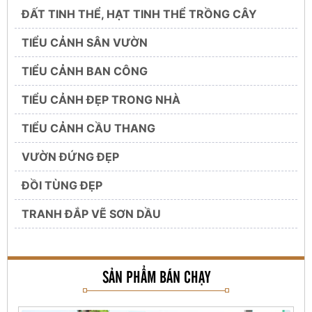
ĐẤT TINH THỂ, HẠT TINH THỂ TRỒNG CÂY
TIỂU CẢNH SÂN VƯỜN
TIỂU CẢNH BAN CÔNG
TIỂU CẢNH ĐẸP TRONG NHÀ
TIỂU CẢNH CẦU THANG
VƯỜN ĐỨNG ĐẸP
ĐỒI TÙNG ĐẸP
TRANH ĐẮP VẼ SƠN DẦU
SẢN PHẨM BÁN CHẠY